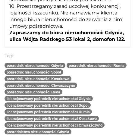
10. Przestrzegamy zasad uczciwej konkurencji,
lojalności i szacunku. Nie namawiamy klienta
innego biura nieruchomości do zerwania z nim
umowy pośrednictwa.
Zapraszamy do biura nieruchomości: Gdynia,
ulica Wójta Radtkego 53 lokal 2, domofon 122.
Tagi:
pośrednik nieruchomości Gdynia
pośrednik nieruchomości Rumia
pośrednik nieruchomości Sopot
pośrednik nieruchomości Kosakowo
pośrednik nieruchomości Chwaszczyno
pośrednik nieruchomości Reda
licencjonowany pośrednik nieruchomości Gdynia
licencjonowany pośrednik nieruchomości Sopot
licencjonowany pośrednik nieruchomości Rumia
licencjonowany pośrednik nieruchomości Kosakowo
licencjonowany pośrednik nieruchomości Chwaszczyno
pośrednictwo nieruchomości Gdynia